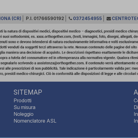
MONA (CR)
P.I. 01766590192
0372454955
CENTROTE
SITEMAP
A
Prodotti
C
Su misura
Di
Noleggio
I
Nomenclatore ASL
I