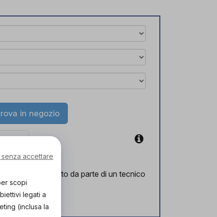
rova in negozio
coupon
 senza accettare
l corretto supporto da parte di un tecnico
per scopi
lizzato.
ettivi legati a
ozio!
eting (inclusa la