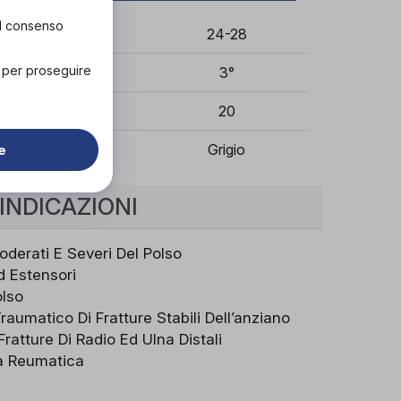
el consenso
19-23
24-28
" per proseguire
2°
3°
20
20
Grigio
Grigio
e
INDICAZIONI
oderati E Severi Del Polso
Ed Estensori
olso
aumatico Di Fratture Stabili Dell’anziano
Fratture Di Radio Ed Ulna Distali
ia Reumatica