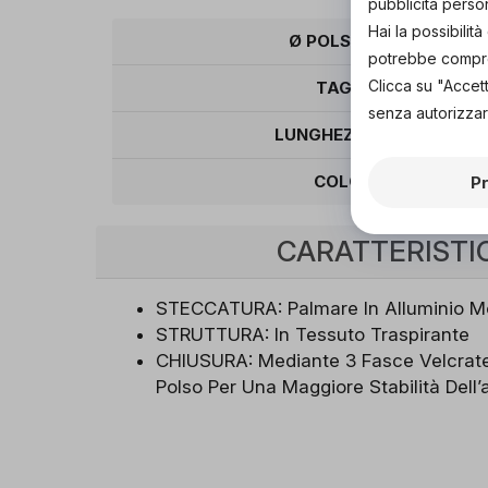
pubblicità perso
Hai la possibili
Ø POLSO (CM)
potrebbe comprom
Clicca su "Accet
TAGLIA
senza autorizzar
LUNGHEZZA (CM)
COLORE
P
CARATTERISTI
STECCATURA: Palmare In Alluminio Mo
STRUTTURA: In Tessuto Traspirante
CHIUSURA: Mediante 3 Fasce Velcrate;
Polso Per Una Maggiore Stabilità Dell’