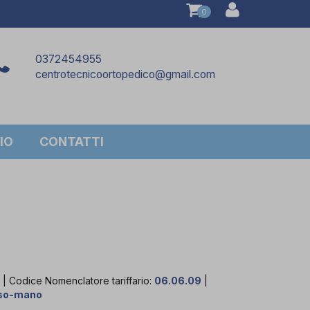
0
0372454955
centrotecnicoortopedico@gmail.com
IO
CONTATTI
4
| Codice Nomenclatore tariffario:
06.06.09
|
lso-mano