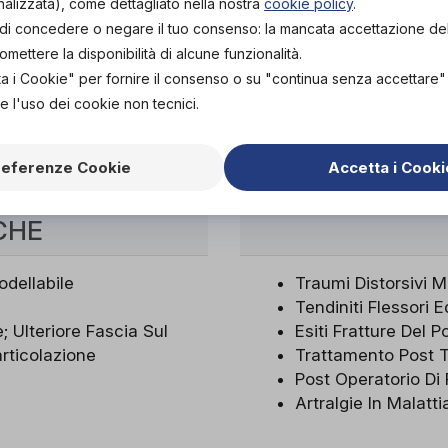
nalizzata), come dettagliato nella nostra
cookie policy
.
tà di concedere o negare il tuo consenso: la mancata accettazione d
10-14
14-18
ettere la disponibilità di alcune funzionalità.
ta i Cookie" per fornire il consenso o su "continua senza accettare
0°
1°
e l'uso dei cookie non tecnici.
20
20
Grigio
Grigio
referenze Cookie
Accetta i Cooki
CHE
dellabile
Traumi Distorsivi M
Tendiniti Flessori 
 Ulteriore Fascia Sul
Esiti Fratture Del P
articolazione
Trattamento Post Tr
Post Operatorio Di 
Artralgie In Malatt