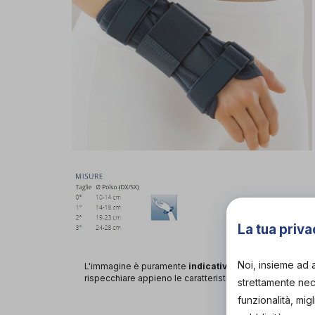
La tua priva
Noi, insieme ad 
L'immagine è puramente
indicativa
e potrebbe non
rispecchiare appieno le caratteristiche del prodotto.
strettamente nece
funzionalità, mig