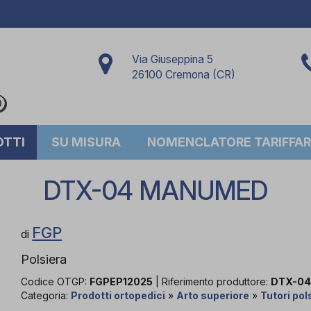
Via Giuseppina 5
26100 Cremona (CR)
OTTI
SU MISURA
NOMENCLATORE TARIFFAR
DTX-04 MANUMED
FGP
di
Polsiera
Codice OTGP:
FGPEP12025
| Riferimento produttore:
DTX-0
Categoria:
Prodotti ortopedici
»
Arto superiore
»
Tutori po