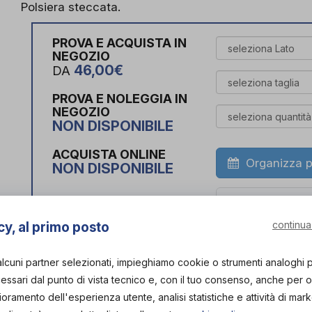
Polsiera steccata.
PROVA E ACQUISTA IN
NEGOZIO
46,00€
DA
PROVA E NOLEGGIA IN
NEGOZIO
NON DISPONIBILE
ACQUISTA ONLINE
Organizza p
NON DISPONIBILE
Scarica il 
continua
cy, al primo posto
L'acquisto in negozio è raccomandato per garantire i
alcuni partner selezionati, impieghiamo cookie o strumenti analoghi 
ortopedico specia
ssari dal punto di vista tecnico e, con il tuo consenso, anche per obi
Vieni in neg
lioramento dell'esperienza utente, analisi statistiche e attività di mark