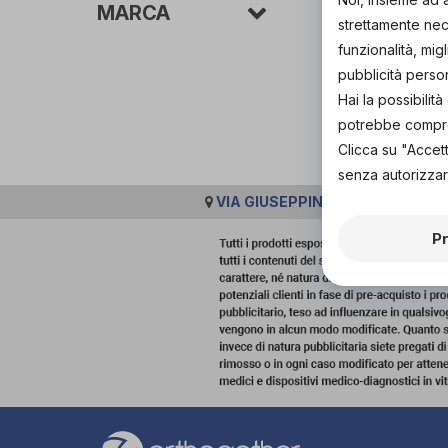
MARCA
strettamente nece
funzionalità, mig
pubblicità perso
Hai la possibili
potrebbe comprom
Clicca su "Accet
senza autorizzar
VIA GIUSEPPINA 5, 26100, CRE
P