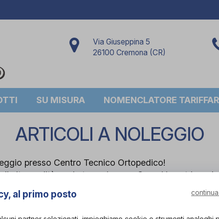
Via Giuseppina 5
26100 Cremona (CR)
OTTI
SU MISURA
NOMENCLATORE TARIFFAR
ARTICOLI A NOLEGGIO
noleggio presso Centro Tecnico Ortopedico!
i alta qualità per le tue esigenze. Scopri i nostri prodo
continua
cy, al primo posto
alcuni partner selezionati, impieghiamo cookie o strumenti analoghi 