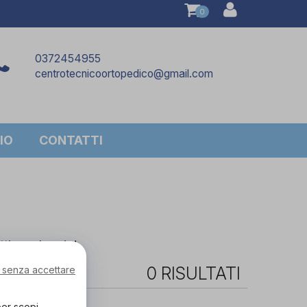
0
0372454955
centrotecnicoortopedico@gmail.com
IO
CONTATTI
tti a noleggio!
0 RISULTATI
 senza accettare
per scopi