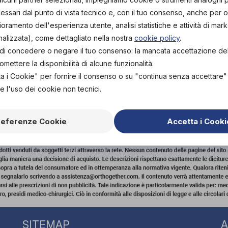
ssari dal punto di vista tecnico e, con il tuo consenso, anche per obi
lioramento dell'esperienza utente, analisi statistiche e attività di mark
nalizzata), come dettagliato nella nostra
cookie policy
.
tà di concedere o negare il tuo consenso: la mancata accettazione d
ettere la disponibilità di alcune funzionalità.
ta i Cookie" per fornire il consenso o su "continua senza accettare
e l'uso dei cookie non tecnici.
MONA (CR)
P.I. 01766590192
0372454955
CENTROTE
referenze Cookie
Accetta i Cooki
SITEMAP
A