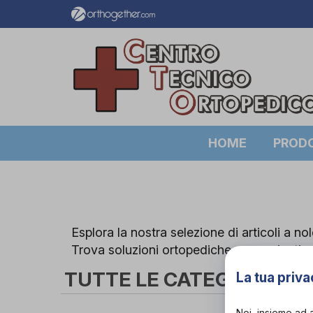
HOME
PROD
Esplora la nostra selezione di articoli a 
Trova soluzioni ortopediche convenienti e d
TUTTE LE CATEGORIE
La tua priva
Noi, insieme ad 