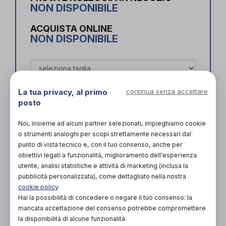
NON DISPONIBILE
ACQUISTA ONLINE
NON DISPONIBILE
La tua privacy, al primo
continua senza accettare
posto
Noi, insieme ad alcuni partner selezionati, impieghiamo cookie
Organizza prova in negozio
o strumenti analoghi per scopi strettamente necessari dal
punto di vista tecnico e, con il tuo consenso, anche per
Scarica il coupon
obiettivi legati a funzionalità, miglioramento dell'esperienza
utente, analisi statistiche e attività di marketing (inclusa la
pubblicità personalizzata), come dettagliato nella nostra
cookie policy
.
L'acquisto in negozio è raccomandato per
Hai la possibilità di concedere o negare il tuo consenso: la
garantire il corretto supporto da parte di un
mancata accettazione del consenso potrebbe compromettere
tecnico ortopedico specializzato.
la disponibilità di alcune funzionalità.