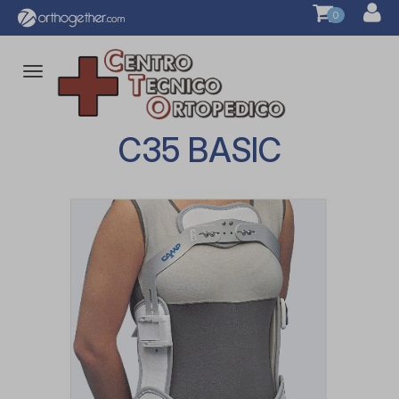
0
Attiva/disattiva
la
navigazione
C35 BASIC