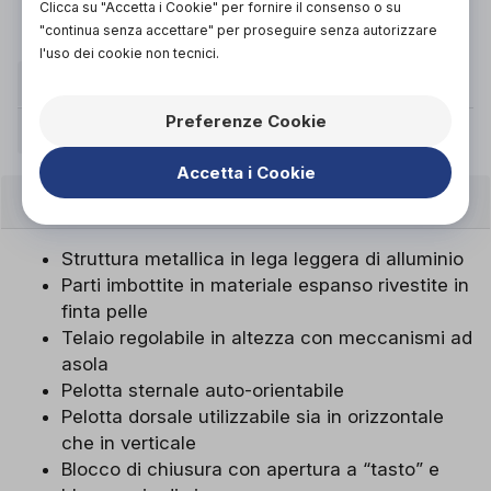
Clicca su "Accetta i Cookie" per fornire il consenso o su
Vieni in negozio!
"continua senza accettare" per proseguire senza autorizzare
l'uso dei cookie non tecnici.
CIRCONFERENZA BACINO (CM)
74 - 86
84 - 98
84 - 98
Preferenze Cookie
TAGLIA
Small
Medium
Medium corto
Accetta i Cookie
CARATTERISTICHE
Struttura metallica in lega leggera di alluminio
Parti imbottite in materiale espanso rivestite in
finta pelle
Telaio regolabile in altezza con meccanismi ad
asola
Pelotta sternale auto-orientabile
Pelotta dorsale utilizzabile sia in orizzontale
che in verticale
Blocco di chiusura con apertura a “tasto” e