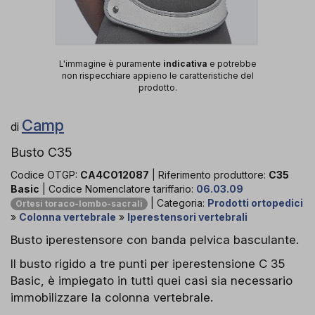
L'immagine è puramente
indicativa
e potrebbe
non rispecchiare appieno le caratteristiche del
prodotto.
Camp
di
Busto C35
Codice OTGP:
CA4CO12087
| Riferimento produttore:
C35
Basic
| Codice Nomenclatore tariffario:
06.03.09
| Categoria:
Prodotti ortopedici
Ortesi toraco-lombo-sacrali
»
Colonna vertebrale
»
Iperestensori vertebrali
Busto iperestensore con banda pelvica basculante.
Il busto rigido a tre punti per iperestensione C 35
Basic, è impiegato in tutti quei casi sia necessario
immobilizzare la colonna vertebrale.